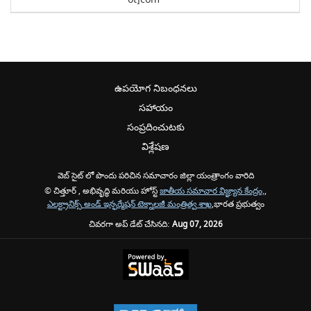
ఉపయోగ నిబంధనలు
సహాయం
సంప్రదించుటకు
విశ్లేషణ
వెబ్ సైట్ లో పొందు పరిచిన సమాచారం జిల్లా యంత్రాంగం వారిది
© చిత్తూర్ , అభివృద్ధి మరియు హోస్ట్
జాతీయ సమాచార విజ్ఞ్యాన కేంద్రం,
,
ఎలక్ట్రానిక్స్ అండ్ ఇన్ఫర్మేషన్ టెక్నాలజీ మంత్రిత్వ శాఖ
,భారత ప్రభుత్వం
చివరగా అప్ డేట్ చేసినది:
Aug 07, 2026