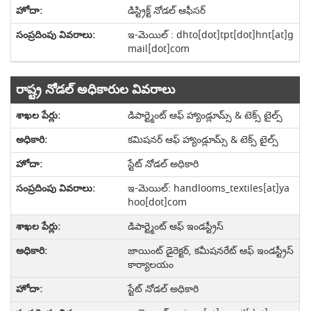
డిస్ట్రిక్ట్ నోడల్ ఆఫీసర్
ఇ-మెయిల్ : dhto[dot]tpt[dot]hnt[at]g
mail[dot]com
రాష్ట్ర నోడల్ అధికారుల వివరాలు
డిపార్ట్మెంట్ ఆఫ్ హ్యాండ్లూమ్స్ & టెక్స్ టైల్స్
కమిషనర్ ఆఫ్ హ్యాండ్లూమ్స్ & టెక్స్ టైల్స్
స్టేట్ నోడల్ అధికారి
ఇ-మెయిల్: handlooms_textiles[at]ya
hoo[dot]com
డిపార్ట్మెంట్ ఆఫ్ ఇండస్ట్రీస్
జాయింట్ డైరెక్టర్, కమీషనరేట్ ఆఫ్ ఇండస్ట్రీస్
కార్యాలయం
స్టేట్ నోడల్ అధికారి