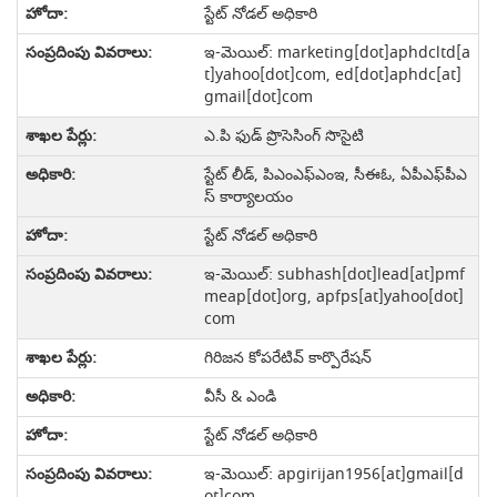
స్టేట్ నోడల్ అధికారి
ఇ-మెయిల్: marketing[dot]aphdcltd[a
t]yahoo[dot]com, ed[dot]aphdc[at]
gmail[dot]com
ఎ.పి ఫుడ్ ప్రొసెసింగ్ సొసైటి
స్టేట్ లీడ్, పిఎంఎఫ్‌ఎంఇ, సీఈఓ, ఏపీఎఫ్‌పీఎ
స్ కార్యాలయం
స్టేట్ నోడల్ అధికారి
ఇ-మెయిల్: subhash[dot]lead[at]pmf
meap[dot]org, apfps[at]yahoo[dot]
com
గిరిజన కోపరేటివ్ కార్పొరేషన్
వీసీ & ఎండి
స్టేట్ నోడల్ అధికారి
ఇ-మెయిల్: apgirijan1956[at]gmail[d
ot]com