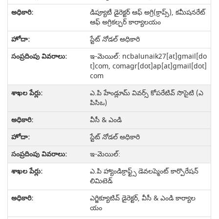
డిప్యూటీ డైరెక్టర్ ఆఫ్ అగ్రి(క్రాప్స్), కమీషనరేట్
ఆఫ్ అగ్రికల్చర్ కార్యాలయం
స్టేట్ నోడల్ అధికారి
ఇ-మెయిల్: ncbalunaik27[at]gmail[do
t]com, comagr[dot]ap[at]gmail[dot]
com
ఎ.పి హేండ్లూమ్ వివర్స్ కోపరేటివ్ సొసైటి (ఎ
పిసిఒ)
వీసీ & ఎండి
స్టేట్ నోడల్ అధికారి
ఇ-మెయిల్:
ఎ.పి హ్యాండిక్రాఫ్ట్స్ డెవలప్మెంట్ కార్పొరేషన్
లిమిటెడ్
ఎగ్జిక్యూటివ్ డైరెక్టర్, వీసీ & ఎండి కార్యాల
యం