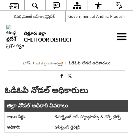
గవర్నమెంట్ ఆఫ్ ఆంధ్రప్రదేశ్
Government of Andhra Pradesh
చిత్తూరు జిల్లా
CHITTOOR DISTRICT
ఓడిఓపి నోడల్ అధికారులు
హోమ్
ఒక జిల్లా ఒక ఉత్పత్తి
ఓడిఓపి నోడల్ అధికారులు
జిల్లా నోడల్ అధికారి వివరాలు
డిపార్ట్మెంట్ ఆఫ్ హ్యాండ్లూమ్స్ & టెక్స్ టైల్స్
అసిస్టెంట్ డైరెక్టర్