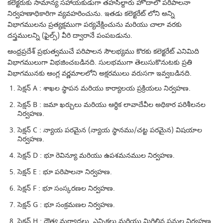
కలెక్టరుకు సామాన్య సహాయకుడుగా తహసీల్దారు హోదాలో పరిపాలనా
నిర్వహణాధికారిగా వ్యవహరించును. ఇతడు కలెక్టరేట్ లోని అన్ని
విభాగములను ప్రత్యక్షముగా పర్యవేక్షించును మరియు చాలా వరకు
దస్త్రములన్ని (ఫైల్స్) వీరి ద్వారానే పంపబడును.
ఆంధ్రప్రదేశ్ ప్రభుత్వముచే పరిపాలన సౌలభ్యము కొరకు కలెక్టరేట్ ఎనిమిది
విభాగములుగా విభజించబడినది. సులభముగా తెలుసుకొనుటకు ప్రతి
విభాగమునకు ఆంగ్ల వర్ణమాలలోని అక్షరములు వరుసగా ఇవ్వబడినది.
సెక్షన్ A : శాఖల స్థాపన మరియు కార్యాలయ ప్రక్రియలు నిర్వహణ.
సెక్షన్ B : జమా ఖర్చులు మరియు ఆర్ధిక లావాదేవీల అధికార పరిశీలనల
నిర్వహణ.
సెక్షన్ C : న్యాయ పరమైన (న్యాయ స్థానము/చట్ట పరమైన) విషయాల
నిర్వహణ.
సెక్షన్ D : భూ రెవిన్యూ మరియు ఉపశమనముల నిర్వహణ.
సెక్షన్ E : భూ పరిపాలనా నిర్వహణ.
సెక్షన్ F : భూ సంస్కరణల నిర్వహణ.
సెక్షన్ G : భూ సంక్రమణల నిర్వహణ.
సెక్షన్ H : దౌత్య మర్యాదలు, ఎన్నికలు మరియు మిగిలిన పనుల నిర్వహణ.