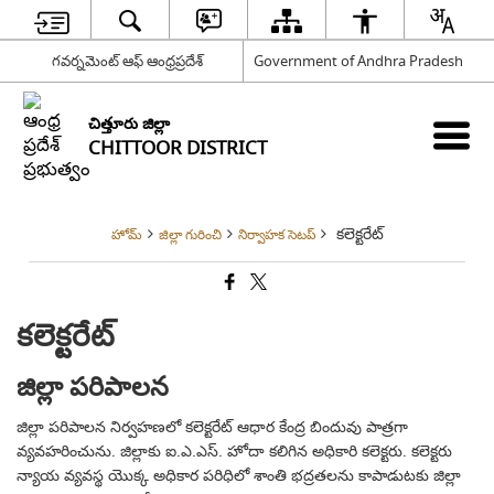
గవర్నమెంట్ ఆఫ్ ఆంధ్రప్రదేశ్
Government of Andhra Pradesh
చిత్తూరు జిల్లా
CHITTOOR DISTRICT
కలెక్టరేట్
హోమ్
జిల్లా గురించి
నిర్వాహక సెటప్
కలెక్టరేట్
జిల్లా పరిపాలన
జిల్లా పరిపాలన నిర్వహణలో కలెక్టరేట్ ఆధార కేంద్ర బిందువు పాత్రగా
వ్యవహరించును. జిల్లాకు ఐ.ఎ.ఎస్. హోదా కలిగిన అధికారి కలెక్టరు. కలెక్టరు
న్యాయ వ్యవస్థ యొక్క అధికార పరిధిలో శాంతి భద్రతలను కాపాడుటకు జిల్లా