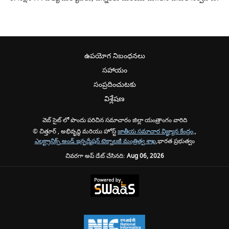
ఉపయోగ నిబంధనలు
సహాయం
సంప్రదించుటకు
విశ్లేషణ
వెబ్ సైట్ లో పొందు పరిచిన సమాచారం జిల్లా యంత్రాంగం వారిది
© చిత్తూర్ , అభివృద్ధి మరియు హోస్ట్
జాతీయ సమాచార విజ్ఞ్యాన కేంద్రం,
,
ఎలక్ట్రానిక్స్ అండ్ ఇన్ఫర్మేషన్ టెక్నాలజీ మంత్రిత్వ శాఖ
,భారత ప్రభుత్వం
చివరగా అప్ డేట్ చేసినది:
Aug 06, 2026