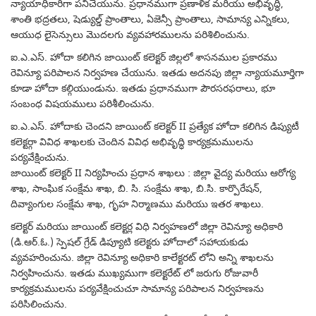
న్యాయాధికారిగా పనిచేయును. ప్రధానముగా ప్రణాళిక మరియు అభివృద్ధి,
శాంతి భద్రతలు, షెడ్యుల్డ్ ప్రాంతాలు, ఏజెన్సీ ప్రాంతాలు, సామాన్య ఎన్నికలు,
ఆయుధ లైసెన్సులు మొదలగు వ్యవహారములను పరిశిలించును.
ఐ.ఎ.ఎస్. హోదా కలిగిన జాయింట్ కలెక్టర్ జిల్లలో శాసనముల ప్రకారము
రెవిన్యూ పరిపాలన నిర్వహణ చేయును. ఇతడు అదనపు జిల్లా న్యాయమూర్తిగా
కూడా హోదా కల్గియుండును. ఇతడు ప్రధానముగా పౌరసరఫరాలు, భూ
సంబంధ విషయములు పరిశీలించును.
ఐ.ఎ.ఎస్. హోదాకు చెందని జాయింట్ కలెక్టర్ II ప్రత్యేక హోదా కలిగిన డిప్యుటీ
కలెక్టర్గా వివిధ శాఖలకు చెందిన వివిధ అభివృద్ధి కార్యక్రమములను
పర్యవేక్షించును.
జాయింట్ కలెక్టర్ II నిర్యహించు ప్రధాన శాఖలు : జిల్లా వైద్య మరియు ఆరోగ్య
శాఖ, సాంఘిక సంక్షేమ శాఖ, బి. సి. సంక్షేమ శాఖ, బి.సి. కార్పొరేషన్,
దివ్యాంగుల సంక్షేమ శాఖ, గృహ నిర్మాణము మరియు ఇతర శాఖలు.
కలెక్టర్ మరియు జాయింట్ కలెక్టర్ల విధి నిర్వహణలో జిల్లా రెవిన్యూ అధికారి
(డి.ఆర్.ఓ.) స్పెషల్ గ్రేడ్ డిప్యూటి కలెక్టరు హోదాలో సహాయకుడు
వ్యవహరించును. జిల్లా రెవిన్యూ అధికారి కాలేక్టరట్ లోని అన్ని శాఖలను
నిర్వహించును. ఇతడు ముఖ్యముగా కలెక్టరేట్ లో జరుగు రోజువారీ
కార్యక్రమములను పర్యవేక్షించుచూ సామాన్య పరిపాలన నిర్వహణను
పరిసిలించును.