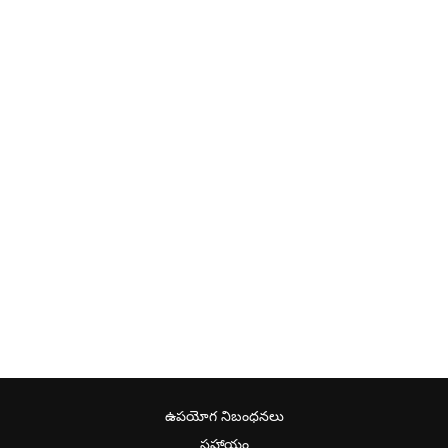
ఉపయోగ నిబంధనలు
సహాయం