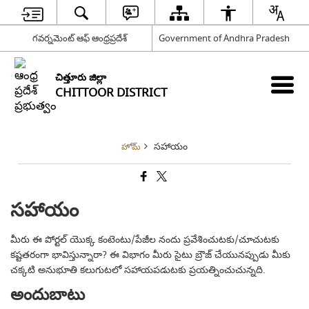
గవర్నమెంట్ ఆఫ్ ఆంధ్రప్రదేశ్
Government of Andhra Pradesh
చిత్తూరు జిల్లా
CHITTOOR DISTRICT
సహాయం
హోమ్
సహాయం
మీరు ఈ పోర్టల్ యొక్క కంటెంటు/పేజీల నందు ప్రవేశించుటకు/చూచుటకు
కష్టతరంగా భావిస్తున్నారా? ఈ విభాగం మీరు సైటు బ్రౌజ్ చేయునప్పుడు మీకు
చక్కటి అనుభూతి కలుగుటలో సహాయపడుటకు ప్రయత్నించుచున్నది.
అందుబాటు