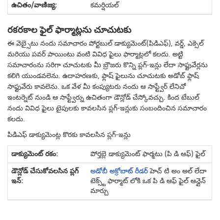
కమర్షియల్
రకరకాల ఫైల్ ఫార్మాట్లను చూచుటకు
ఈ వెబ్సైటు నందు సమాచారం పోర్టబుల్ డాక్యుమెంట్(పిడిఎఫ్), వర్డ్, ఎక్సెల్
మరియు పవర్ పాయింటు వంటి వివిధ ఫైలు ఫార్మాట్లలో కలదు. అట్టి
సమాచారంను సరిగా చూచుటకు మీ బ్రౌజరు కొన్ని ప్లగ్-ఇన్లు లేదా సాఫ్టువేర్లను
కలిగి యుండవలెను. ఉదాహరణకు, ఫ్లాష్ ఫైలును చూచుటకు అడోబ్ ఫ్లాష్
సాఫ్టువేరు కావలెను. ఒక వేళ మీ కంప్యుటరు నందు ఆ సాఫ్ట్వేర్ లేనిచో
ఇంటర్నెట్ నుండి ఆ సాఫ్ట్వేర్ను ఉచితంగా డౌన్లోడ్ చేస్కోవచ్చు. కింద టేబుల్
నందు వివిధ ఫైలు టైపులకు కావలసిన ప్లగ్-ఇన్లుకు సంబందించిన సమాచారం
కలదు.
పిడిఎఫ్ డాక్యుమెంట్ల కొరకు కావలసిన ప్లగ్-ఇన్లు
పోర్తబ్లె డాక్యుమెంట్ ఫార్మటు (పి డి ఆఫ్) ఫైల్
అడోబీ అక్రోబాట్ రీడర్
హెచ్ టి అం అల్ లేదా
టెక్స్ట్ ఫార్మాట్ లోకి ఒక పి డి ఆఫ్ ఫైల్ ఆన్లైన్
మార్చు