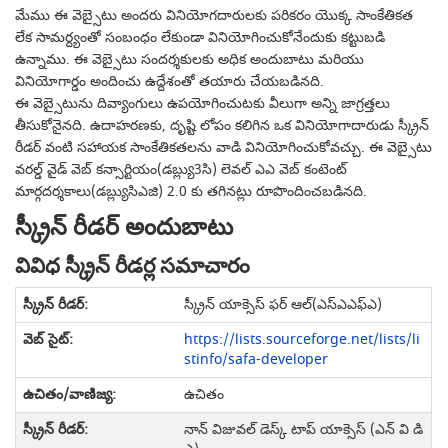
మేము ఈ వెబ్సైటు అందరు వినియోగదారులకు పరికరం యొక్క సాంకేతికత
లేక సామర్ద్యంతో సంబంధం లేకుండా వినియోగించుకోనేందుకు కట్టుబడి
ఉన్నాము. ఈ వెబ్సైటు సందర్శకులకు అధిక అందుబాటు మరియు
వినియోగార్డం అందించు ఉద్దేశంతో తయారు చేయబడినది.
ఈ వెబ్సైటును దివ్యాంగులు ఉపయోగించుటకు వీలుగా అన్ని జాగ్రత్తలు
తీసుకోనైనది. ఉదాహరణకు, దృష్టి లోపం కలిగిన ఒక వినియోగాదారుడు స్క్రీన్
రీడర్ వంటి సహాయక సాంకేతికతలను వాడి వినియోగించుకోవచ్చు. ఈ వెబ్సైటు
వరల్డ్ వైడ్ వెబ్ కన్సార్టియం(డబ్ల్యు3సి) లెవల్ ఎఎ వెబ్ కంటెంట్
మార్గదర్శకాలు(డబ్ల్యుసిఎజి) 2.0 కు తగినట్లు రూపొందించబడినది.
స్క్రీన్ రీడర్ అందుబాటు
వివిధ స్క్రీన్ రీడర్ల సమాచారం
స్క్రీన్ యాక్సెస్ ఫర్ ఆల్(ఎస్ఎఎఫ్ఎ)
https://lists.sourceforge.net/lists/li
stinfo/safa-developer
ఉచితం
నాన్ విజువల్ డెస్క్ టాప్ యాక్సెస్ (ఎన్ వి డి