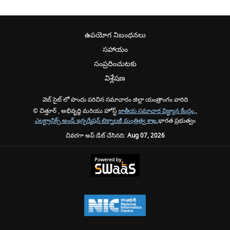
ఉపయోగ నిబంధనలు
సహాయం
సంప్రదించుటకు
విశ్లేషణ
వెబ్ సైట్ లో పొందు పరిచిన సమాచారం జిల్లా యంత్రాంగం వారిది
© చిత్తూర్ , అభివృద్ధి మరియు హోస్ట్
జాతీయ సమాచార విజ్ఞ్యాన కేంద్రం,
,
ఎలక్ట్రానిక్స్ అండ్ ఇన్ఫర్మేషన్ టెక్నాలజీ మంత్రిత్వ శాఖ
,భారత ప్రభుత్వం
చివరగా అప్ డేట్ చేసినది:
Aug 07, 2026