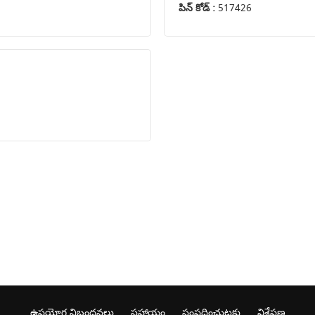
పిన్ కోడ్ :
517426
ఉపయోగ నిబంధనలు
సహాయం
సంప్రదించుటకు
విశ్లేషణ