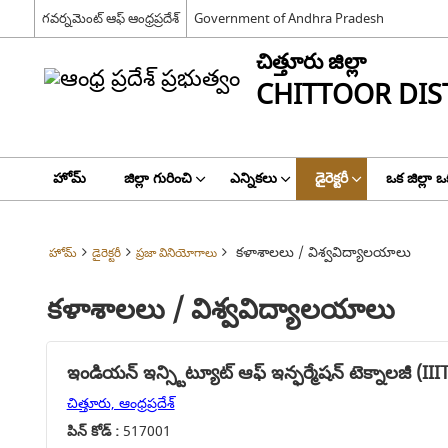
గవర్నమెంట్ ఆఫ్ ఆంధ్రప్రదేశ్
Government of Andhra Pradesh
చిత్తూరు జిల్లా
CHITTOOR DIS
హోమ్
జిల్లా గురించి
ఎన్నికలు
డైరెక్టరీ
ఒక జిల్లా ఒ
కళాశాలలు / విశ్వవిద్యాలయాలు
హోమ్
డైరెక్టరీ
ప్రజా వినియోగాలు
కళాశాలలు / విశ్వవిద్యాలయాలు
ఇండియన్ ఇన్స్టిట్యూట్ ఆఫ్ ఇన్ఫర్మేషన్ టెక్నాలజీ (IIIT
చిత్తూరు, ఆంధ్రప్రదేశ్
పిన్ కోడ్ :
517001