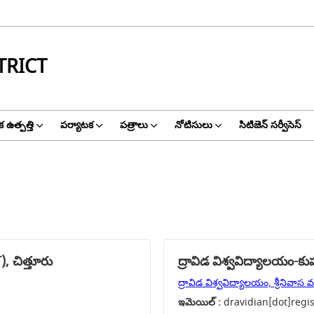
TRICT
క ఉత్పత్తి
పర్యాటక
పత్రాలు
నోటిసులు
సిటిజెన్ సర్వీసెస్
), చిత్తూరు
ద్రావిడ విశ్వవిద్యాలయం-కుప
ద్రావిడ విశ్వవిద్యాలయం, శ్రీనివాస వన
ఇమెయిల్ :
dravidian[dot]regis