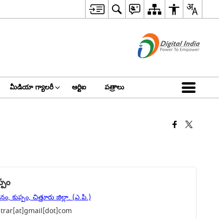
మీడియా గ్యాలరీ
ఆర్టిఐ
పత్రాలు
్పం
ం, కుప్పం, చిత్తూరు జిల్లా. (ఎ.పి.)
trar[at]gmail[dot]com