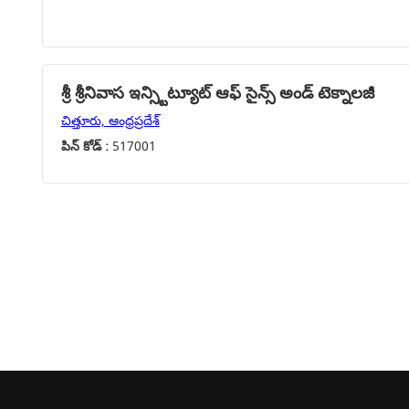
శ్రీ శ్రీనివాస ఇన్స్టిట్యూట్ ఆఫ్ సైన్స్ అండ్ టెక్నాలజీ
చిత్తూరు, ఆంధ్రప్రదేశ్
పిన్ కోడ్ :
517001