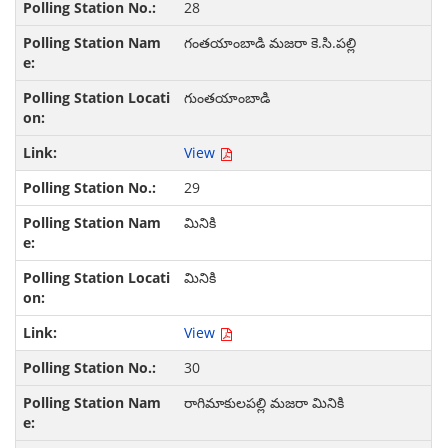
28
గంతయాంబాడి మజరా కె.సి.పల్లి
గుంతయాంబాడి
View
29
మినికి
మినికి
View
30
రాగిమాకులపల్లి మజరా మినికి