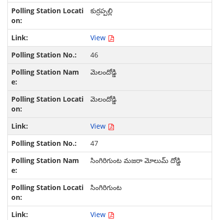
కుర్రప్పల్లి
View
46
మెలందోడ్డి
మెలందోడ్డి
View
47
సింగిరిగుంట మజరా మోలుమ్ దోడ్డి
సింగిరిగుంట
View