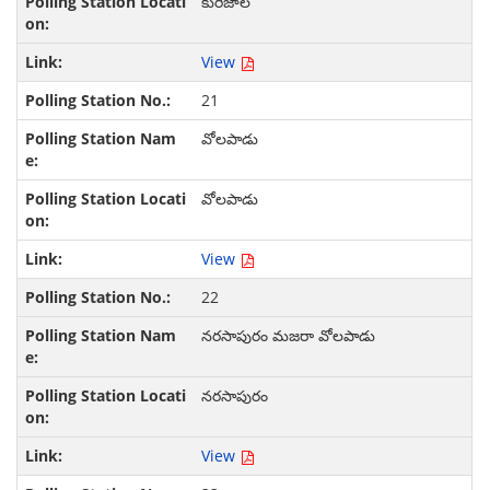
కురిజాల
View
21
వోలపాడు
వోలపాడు
View
22
నరసాపురం మజరా వోలపాడు
నరసాపురం
View